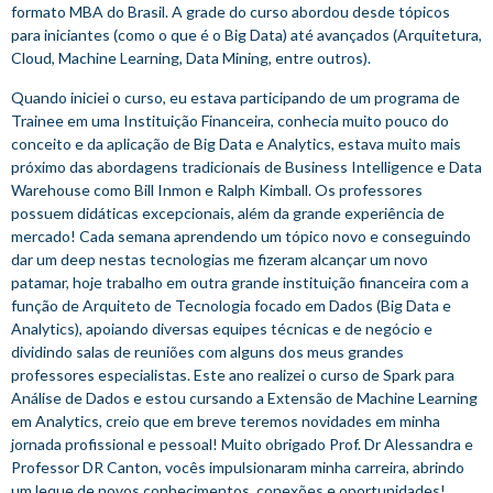
formato MBA do Brasil. A grade do curso abordou desde tópicos
para iniciantes (como o que é o Big Data) até avançados (Arquitetura,
Cloud, Machine Learning, Data Mining, entre outros).
Quando iniciei o curso, eu estava participando de um programa de
Trainee em uma Instituição Financeira, conhecia muito pouco do
conceito e da aplicação de Big Data e Analytics, estava muito mais
próximo das abordagens tradicionais de Business Intelligence e Data
Warehouse como Bill Inmon e Ralph Kimball. Os professores
possuem didáticas excepcionais, além da grande experiência de
mercado! Cada semana aprendendo um tópico novo e conseguindo
dar um deep nestas tecnologias me fizeram alcançar um novo
patamar, hoje trabalho em outra grande instituição financeira com a
função de Arquiteto de Tecnologia focado em Dados (Big Data e
Analytics), apoiando diversas equipes técnicas e de negócio e
dividindo salas de reuniões com alguns dos meus grandes
professores especialistas. Este ano realizei o curso de Spark para
Análise de Dados e estou cursando a Extensão de Machine Learning
em Analytics, creio que em breve teremos novidades em minha
jornada profissional e pessoal! Muito obrigado Prof. Dr Alessandra e
Professor DR Canton, vocês impulsionaram minha carreira, abrindo
um leque de novos conhecimentos, conexões e oportunidades!