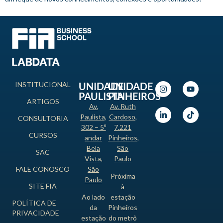
INSTITUCIONAL
UNIDADE
UNIDADE
PAULISTA
PINHEIROS
ARTIGOS
Av.
Av. Ruth
Paulista,
Cardoso,
CONSULTORIA
302 – 5º
7.221
CURSOS
andar
Pinheiros,
Bela
São
SAC
Vista,
Paulo
FALE CONOSCO
São
Próxima
Paulo
SITE FIA
à
Ao lado
estação
POLÍTICA DE
da
Pinheiros
PRIVACIDADE
estação
do metrô