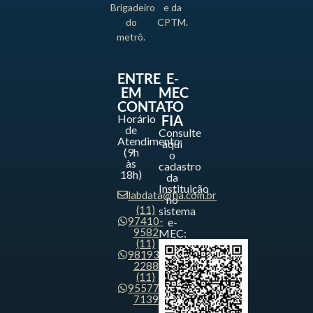
Brigadeiro
e da
do
CPTM.
metrô.
ENTRE
E-
EM
MEC
CONTATO
-
Horário
FIA
de
Consulte
Atendimento
aqui
(9h
o
às
cadastro
18h)
da
Instituição
labdata@fia.com.br
no
(11)
sistema
97410-
e-
9582
MEC:
(11)
98193-
2288
(11)
95577-
7139