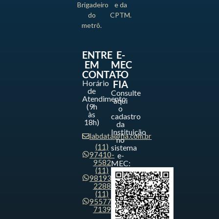
Brigadeiro
e da
do
CPTM.
metrô.
ENTRE
E-
EM
MEC
CONTATO
-
Horário
FIA
de
Consulte
Atendimento
aqui
(9h
o
às
cadastro
18h)
da
Instituição
labdata@fia.com.br
no
(11)
sistema
97410-
e-
9582
MEC:
(11)
98193-
2288
(11)
95577-
7139