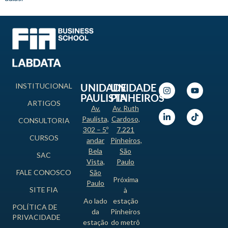
INSTITUCIONAL
UNIDADE
UNIDADE
PAULISTA
PINHEIROS
ARTIGOS
Av.
Av. Ruth
Paulista,
Cardoso,
CONSULTORIA
302 – 5º
7.221
CURSOS
andar
Pinheiros,
Bela
São
SAC
Vista,
Paulo
FALE CONOSCO
São
Próxima
Paulo
SITE FIA
à
Ao lado
estação
POLÍTICA DE
da
Pinheiros
PRIVACIDADE
estação
do metrô