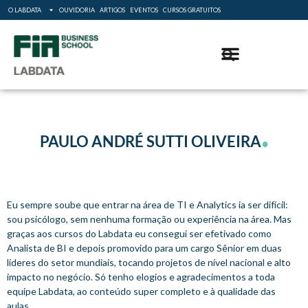
O LABDATA
OUVIDORIA
ARTIGOS
EVENTOS
CURSOS GRATUITOS
.
PAULO ANDRÉ SUTTI OLIVEIRA
Eu sempre soube que entrar na área de TI e Analytics ia ser difícil:
sou psicólogo, sem nenhuma formação ou experiência na área. Mas
graças aos cursos do Labdata eu consegui ser efetivado como
Analista de BI e depois promovido para um cargo Sênior em duas
líderes do setor mundiais, tocando projetos de nível nacional e alto
impacto no negócio. Só tenho elogios e agradecimentos a toda
equipe Labdata, ao conteúdo super completo e à qualidade das
aulas.