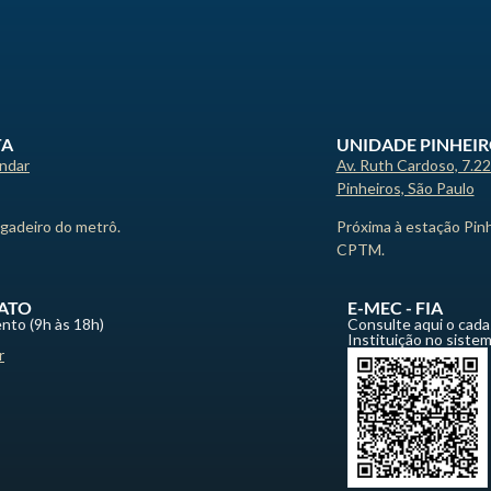
TA
UNIDADE PINHEI
andar
Av. Ruth Cardoso, 7.2
Pinheiros, São Paulo
igadeiro do metrô.
Próxima à estação Pin
CPTM.
ATO
E-MEC - FIA
nto (9h às 18h)
Consulte aqui o cada
Instituição no siste
r