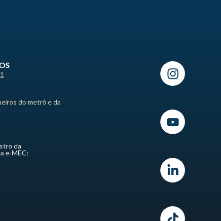
ROS
21
heiros do metrô e da
stro da
ma e-MEC: