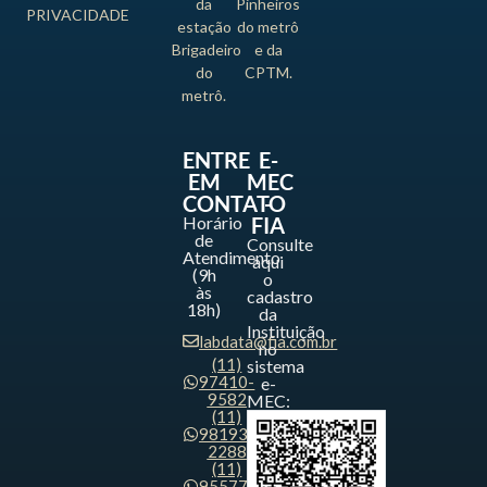
da
Pinheiros
PRIVACIDADE
estação
do metrô
Brigadeiro
e da
do
CPTM.
metrô.
ENTRE
E-
EM
MEC
CONTATO
-
Horário
FIA
de
Consulte
Atendimento
aqui
(9h
o
às
cadastro
18h)
da
Instituição
labdata@fia.com.br
no
(11)
sistema
97410-
e-
9582
MEC:
(11)
98193-
2288
(11)
95577-