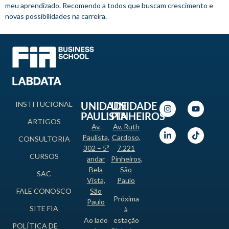
meu aprendizado. Recomendo a todos que buscam crescimento e
novas possibilidades na carreira.
INSTITUCIONAL
UNIDADE
UNIDADE
PAULISTA
PINHEIROS
ARTIGOS
Av.
Av. Ruth
Paulista,
Cardoso,
CONSULTORIA
302 – 5º
7.221
CURSOS
andar
Pinheiros,
Bela
São
SAC
Vista,
Paulo
FALE CONOSCO
São
Próxima
Paulo
SITE FIA
à
Ao lado
estação
POLÍTICA DE