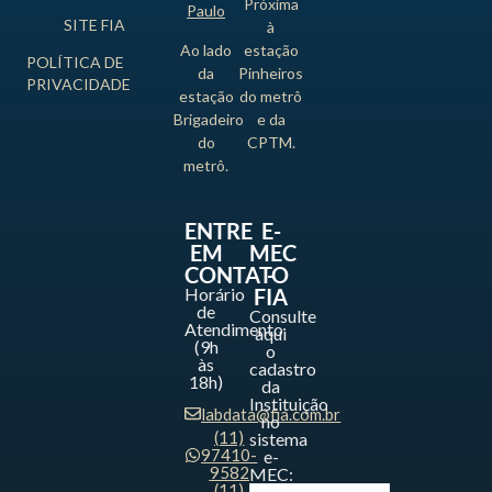
Próxima
Paulo
SITE FIA
à
Ao lado
estação
POLÍTICA DE
da
Pinheiros
PRIVACIDADE
estação
do metrô
Brigadeiro
e da
do
CPTM.
metrô.
ENTRE
E-
EM
MEC
CONTATO
-
Horário
FIA
de
Consulte
Atendimento
aqui
(9h
o
às
cadastro
18h)
da
Instituição
labdata@fia.com.br
no
(11)
sistema
97410-
e-
9582
MEC:
(11)