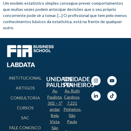
Um modelo estatístico simples consegue prever comportamentos
que muitas vezes podem antecipar decisões que o seu próprio
concorrente pode vir a tomar. […] O profissional que tem pelo menos
conhecimentos básicos da estatística, está na frente de qualquer
outro.
INSTITUCIONAL
UNIDADE
UNIDADE
PAULISTA
PINHEIROS
ARTIGOS
Av.
Av. Ruth
Paulista,
Cardoso,
CONSULTORIA
302 – 5º
7.221
CURSOS
andar
Pinheiros,
Bela
São
SAC
Vista,
Paulo
FALE CONOSCO
São