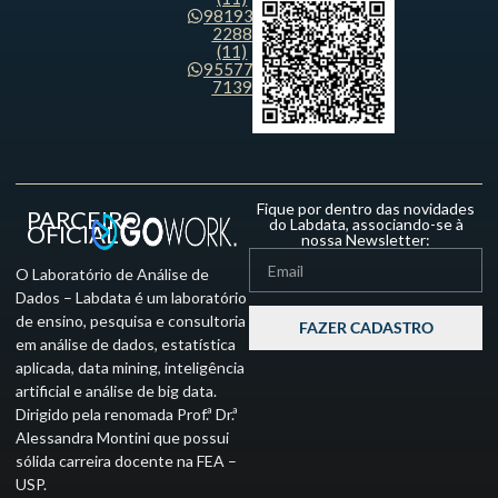
98193-
2288
(11)
95577-
7139
Fique por dentro das novidades
PARCEIRO
do Labdata, associando-se à
OFICIAL
nossa Newsletter:
O Laboratório de Análise de
Dados – Labdata é um laboratório
de ensino, pesquisa e consultoria
FAZER CADASTRO
em análise de dados, estatística
aplicada, data mining, inteligência
artificial e análise de big data.
Dirigido pela renomada Prof.ª Dr.ª
Alessandra Montini que possui
sólida carreira docente na FEA –
USP.