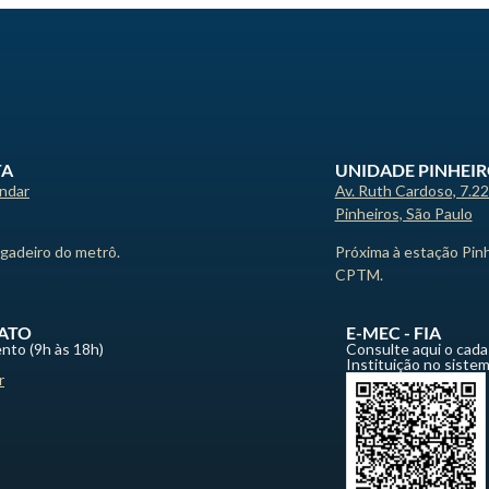
TA
UNIDADE PINHEI
andar
Av. Ruth Cardoso, 7.2
Pinheiros, São Paulo
igadeiro do metrô.
Próxima à estação Pin
CPTM.
ATO
E-MEC - FIA
nto (9h às 18h)
Consulte aqui o cada
Instituição no siste
r