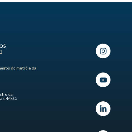
ROS
21
heiros do metrô e da
stro da
ma e-MEC: