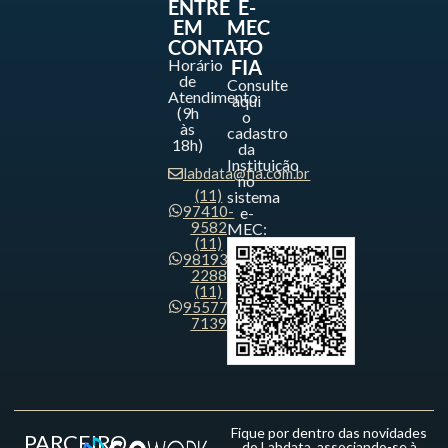
ENTRE
E-
EM
MEC
CONTATO
-
Horário
FIA
de
Consulte
Atendimento
aqui
(9h
o
às
cadastro
18h)
da
Instituição
labdata@fia.com.br
no
(11)
sistema
97410-
e-
9582
MEC:
(11)
98193-
2288
(11)
95577-
7139
Fique por dentro das novidades
PARCEIRO
do Labdata, associando-se à