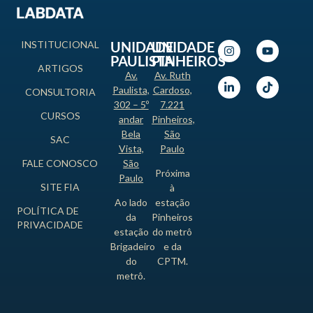
INSTITUCIONAL
UNIDADE
UNIDADE
PAULISTA
PINHEIROS
ARTIGOS
Av.
Av. Ruth
Paulista,
Cardoso,
CONSULTORIA
302 – 5º
7.221
CURSOS
andar
Pinheiros,
Bela
São
SAC
Vista,
Paulo
FALE CONOSCO
São
Próxima
Paulo
SITE FIA
à
Ao lado
estação
POLÍTICA DE
da
Pinheiros
PRIVACIDADE
estação
do metrô
Brigadeiro
e da
do
CPTM.
metrô.