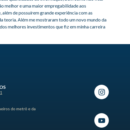
ção melhor e uma maior empregabilidade aos
 e, além de possuírem grande experiência com as
s da teoria. Além me mostraram todo um novo mundo da
 dos melhores investimentos que fiz em minha carreira
ROS
21
heiros do metrô e da