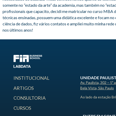
somente no “estado da arte” da academia, mas também no “estad
profissionais que capacito, decidi me matricular no curso MBA d
técnicas ensinadas, possuem uma didática excelente e focam no
ciência de dados, fiz vários contatos e ampliei muito minha red
nos últimos anos!
UNIDADE PAULIS
INSTITUCIONAL
Av. Paulista, 302 – 5º 
ARTIGOS
Bela Vista, São Paulo
Ao lado da estação Br
CONSULTORIA
CURSOS