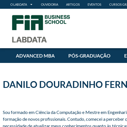
O LABDATA
OUVIDORIA
ARTIGOS
EVENTOS
CURSOS GR
ADVANCED MBA
PÓS-GRADUAÇÃO
DANILO DOURADINHO FER
Sou formado em Ciência da Computação e Mestre em Engenharia 
formação de novos profissionais. Contudo, comecei a perceber 
necessidade de atualizar meus conhecimentos quanto às técnic