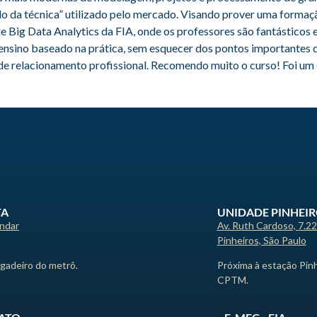
o da técnica” utilizado pelo mercado. Visando prover uma forma
e Big Data Analytics da FIA, onde os professores são fantásticos
 ensino baseado na prática, sem esquecer dos pontos importante
e de relacionamento profissional. Recomendo muito o curso! Foi um
TA
UNIDADE PINHEI
andar
Av. Ruth Cardoso, 7.2
Pinheiros, São Paulo
igadeiro do metrô.
Próxima à estação Pin
CPTM.