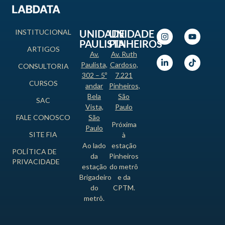
INSTITUCIONAL
UNIDADE
UNIDADE
PAULISTA
PINHEIROS
ARTIGOS
Av.
Av. Ruth
Paulista,
Cardoso,
CONSULTORIA
302 – 5º
7.221
CURSOS
andar
Pinheiros,
Bela
São
SAC
Vista,
Paulo
FALE CONOSCO
São
Próxima
Paulo
SITE FIA
à
Ao lado
estação
POLÍTICA DE
da
Pinheiros
PRIVACIDADE
estação
do metrô
Brigadeiro
e da
do
CPTM.
metrô.