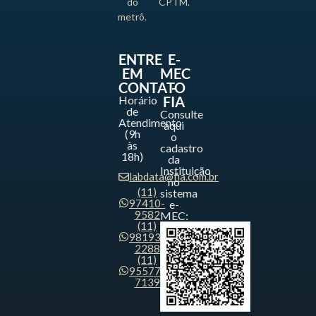
do
CPTM.
metrô.
ENTRE
E-
EM
MEC
CONTATO
-
Horário
FIA
de
Consulte
Atendimento
aqui
(9h
o
às
cadastro
18h)
da
Instituição
labdata@fia.com.br
no
(11)
sistema
97410-
e-
9582
MEC:
(11)
98193-
2288
(11)
95577-
7139