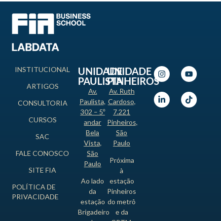
INSTITUCIONAL
UNIDADE
UNIDADE
PAULISTA
PINHEIROS
ARTIGOS
Av.
Av. Ruth
Paulista,
Cardoso,
CONSULTORIA
302 – 5º
7.221
CURSOS
andar
Pinheiros,
Bela
São
SAC
Vista,
Paulo
FALE CONOSCO
São
Próxima
Paulo
SITE FIA
à
Ao lado
estação
POLÍTICA DE
da
Pinheiros
PRIVACIDADE
estação
do metrô
Brigadeiro
e da