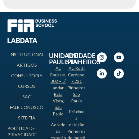
INSTITUCIONAL
UNIDADE
UNIDADE
PAULISTA
PINHEIROS
ARTIGOS
Av.
Av. Ruth
Paulista,
Cardoso,
CONSULTORIA
302 – 5º
7.221
CURSOS
andar
Pinheiros,
Bela
São
SAC
Vista,
Paulo
FALE CONOSCO
São
Próxima
Paulo
SITE FIA
à
Ao lado
estação
POLÍTICA DE
da
Pinheiros
PRIVACIDADE
estação
do metrô