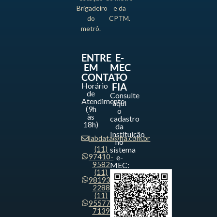
Brigadeiro
e da
do
CPTM.
metrô.
ENTRE
E-
EM
MEC
CONTATO
-
Horário
FIA
de
Consulte
Atendimento
aqui
(9h
o
às
cadastro
18h)
da
Instituição
labdata@fia.com.br
no
(11)
sistema
97410-
e-
9582
MEC:
(11)
98193-
2288
(11)
95577-
7139