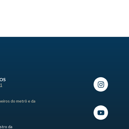
ROS
21
heiros do metrô e da
stro da