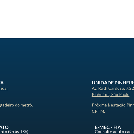
TA
UNIDADE PINHEI
andar
Av. Ruth Cardoso, 7.2
Pinheiros, São Paulo
igadeiro do metrô.
Próxima à estação Pin
CPTM.
ATO
E-MEC - FIA
nto (9h às 18h)
Consulte aqui o cada