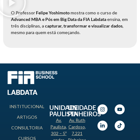
O Professor
Felipe Yoshimoto
mostra como o curso de
Advanced MBA e Pós em Big Data da FIA Labdata
ensina, em
três disciplinas, a
capturar, transformar e visualizar dados
,
mesmo para quem está começando.
INSTITUCIONAL
UNIDADE
UNIDADE
PAULISTA
PINHEIROS
ARTIGOS
Av.
Av. Ruth
Paulista,
Cardoso,
CONSULTORIA
302 – 5º
7.221
CURSOS
andar
Pinheiros,