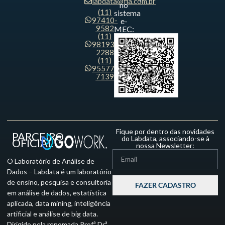
labdata@fia.com.br
no
(11)
sistema
97410-
e-
9582
MEC:
(11)
98193-
2288
(11)
95577-
7139
Fique por dentro das novidades
PARCEIRO
do Labdata, associando-se à
OFICIAL
nossa Newsletter:
O Laboratório de Análise de
Dados – Labdata é um laboratório
de ensino, pesquisa e consultoria
FAZER CADASTRO
em análise de dados, estatística
aplicada, data mining, inteligência
artificial e análise de big data.
Dirigido pela renomada Prof.ª Dr.ª