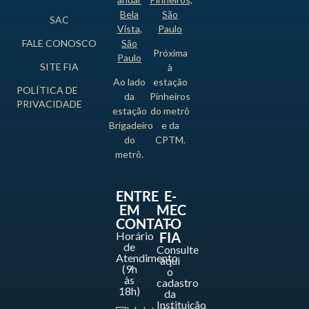
Bela
São
SAC
Vista,
Paulo
FALE CONOSCO
São
Próxima
Paulo
SITE FIA
à
Ao lado
estação
POLÍTICA DE
da
Pinheiros
PRIVACIDADE
estação
do metrô
Brigadeiro
e da
do
CPTM.
metrô.
ENTRE
E-
EM
MEC
CONTATO
-
Horário
FIA
de
Consulte
Atendimento
aqui
(9h
o
às
cadastro
18h)
da
Instituição