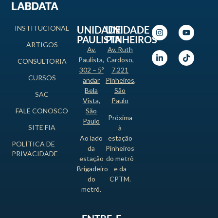
INSTITUCIONAL
UNIDADE
UNIDADE
PAULISTA
PINHEIROS
ARTIGOS
Av.
Av. Ruth
Paulista,
Cardoso,
CONSULTORIA
302 – 5º
7.221
CURSOS
andar
Pinheiros,
Bela
São
SAC
Vista,
Paulo
FALE CONOSCO
São
Próxima
Paulo
SITE FIA
à
Ao lado
estação
POLÍTICA DE
da
Pinheiros
PRIVACIDADE
estação
do metrô
Brigadeiro
e da
do
CPTM.
metrô.