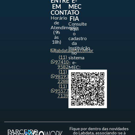
ENTRE
E-
EM
MEC
CONTATO
-
Horário
FIA
de
Consulte
Atendimento
aqui
(9h
o
às
cadastro
18h)
da
Instituição
labdata@fia.com.br
no
(11)
sistema
97410-
e-
9582
MEC:
(11)
98193-
2288
(11)
95577-
7139
Fique por dentro das novidades
PARCEIRO
do Labdata, associando-se à