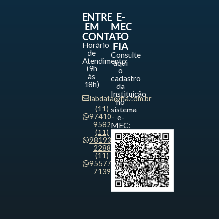
ENTRE
E-
EM
MEC
CONTATO
-
Horário
FIA
de
Consulte
Atendimento
aqui
(9h
o
às
cadastro
18h)
da
Instituição
labdata@fia.com.br
no
(11)
sistema
97410-
e-
9582
MEC:
(11)
98193-
2288
(11)
95577-
7139