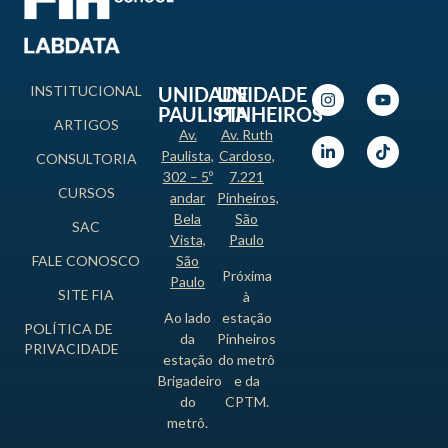
INSTITUCIONAL
UNIDADE
UNIDADE
PAULISTA
PINHEIROS
ARTIGOS
Av.
Av. Ruth
Paulista,
Cardoso,
CONSULTORIA
302 – 5º
7.221
CURSOS
andar
Pinheiros,
Bela
São
SAC
Vista,
Paulo
FALE CONOSCO
São
Próxima
Paulo
SITE FIA
à
Ao lado
estação
POLÍTICA DE
da
Pinheiros
PRIVACIDADE
estação
do metrô
Brigadeiro
e da
do
CPTM.
metrô.