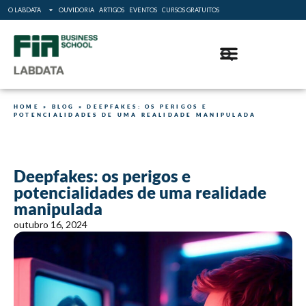
O LABDATA
OUVIDORIA
ARTIGOS
EVENTOS
CURSOS GRATUITOS
HOME
»
BLOG
»
DEEPFAKES: OS PERIGOS E
POTENCIALIDADES DE UMA REALIDADE MANIPULADA
Deepfakes: os perigos e
potencialidades de uma realidade
manipulada
outubro 16, 2024