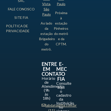
SAC
Vista,
Paulo
FALE CONOSCO
São
Próxima
Paulo
SITE FIA
à
Ao lado
estação
POLÍTICA DE
da
Pinheiros
PRIVACIDADE
estação
do metrô
Brigadeiro
e da
do
CPTM.
metrô.
ENTRE
E-
EM
MEC
CONTATO
-
Horário
FIA
de
Consulte
Atendimento
aqui
(9h
o
às
cadastro
18h)
da
Instituição
labdata@fia.com.br
no
(11)
sistema