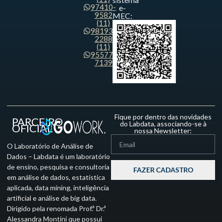
97410-
e-
9582
MEC:
(11)
98193-
2288
(11)
95577-
7139
Fique por dentro das novidades
PARCEIRO
do Labdata, associando-se à
OFICIAL
nossa Newsletter:
O Laboratório de Análise de
Dados – Labdata é um laboratório
de ensino, pesquisa e consultoria
FAZER CADASTRO
em análise de dados, estatística
aplicada, data mining, inteligência
artificial e análise de big data.
Dirigido pela renomada Prof.ª Dr.ª
Alessandra Montini que possui