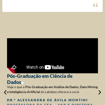
.
Pós-Graduação em Ciência de
Dados
B
Veja o que a
Pós-Graduação em Análise de Dados, Data Mining
p
e Inteligência Artificial
do Labdata oferece a você.
D
B
DR.ª ALESSANDRA DE ÁVILA MONTINI
l
PROFESSORA DA FEA – USP E DIRETORA