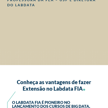
d
DO LABDATA
d
E
a
A
Conheça as vantagens de fazer
.
Extensão
no Labdata FIA
O LABDATA FIA É PIONEIRO NO
LANÇAMENTO DOS CURSOS DE BIG DATA,