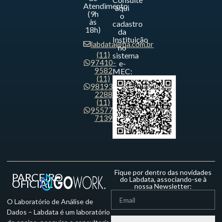
Atendimento
aqui
(9h
o
às
cadastro
18h)
da
Instituição
labdata@fia.com.br
no
(11)
sistema
97410-
e-
9582
MEC:
(11)
98193-
2288
(11)
95577-
7139
Fique por dentro das novidades
PARCEIRO
do Labdata, associando-se à
OFICIAL
nossa Newsletter:
O Laboratório de Análise de
Dados – Labdata é um laboratório