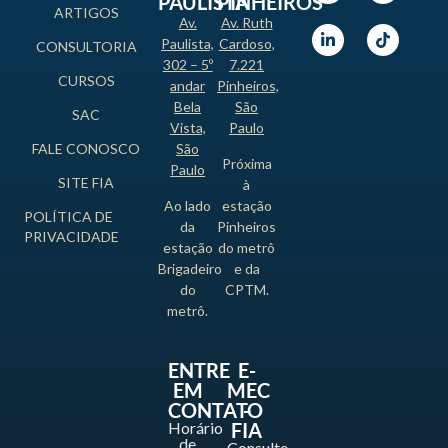
PAULISTA
PINHEIROS
ARTIGOS
Av.
Av. Ruth
Paulista,
Cardoso,
CONSULTORIA
302 – 5º
7.221
CURSOS
andar
Pinheiros,
Bela
São
SAC
Vista,
Paulo
FALE CONOSCO
São
Próxima
Paulo
SITE FIA
à
Ao lado
estação
POLÍTICA DE
da
Pinheiros
PRIVACIDADE
estação
do metrô
Brigadeiro
e da
do
CPTM.
metrô.
ENTRE
E-
EM
MEC
CONTATO
-
Horário
FIA
de
Consulte