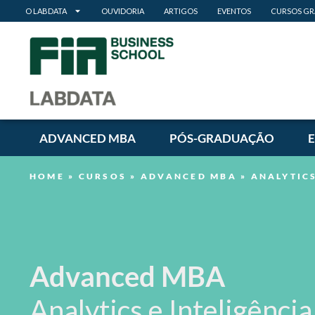
O LABDATA
OUVIDORIA
ARTIGOS
EVENTOS
CURSOS GR
ADVANCED MBA
PÓS-GRADUAÇÃO
HOME
»
CURSOS
»
ADVANCED MBA
»
ANALYTICS
Advanced MBA
Analytics e Inteligência