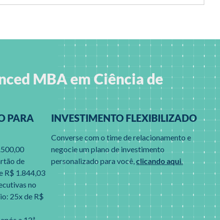
anced MBA em Ciência de
O PARA
INVESTIMENTO FLEXIBILIZADO
Converse com o time de relacionamento e
6.500,00
negocie um plano de investimento
artão de
personalizado para você,
clicando aqui
.
de R$ 1.844,03
ecutivas no
io: 25x de R$
 após a 12ª