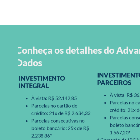
Conheça os detalhes do Adv
Dados
INVESTIMENT
INVESTIMENTO
PARCEIROS
INTEGRAL
À vista: R$ 3
À vista: R$ 52.142,85
Parcelas no c
Parcelas no cartão de
crédito: 21x 
crédito: 21x de R$ 2.634,33
Parcelas cons
Parcelas consecutivas no
boleto bancár
boleto bancário: 25x de R$
1.567,20*
2.238,86*
* Correção do IPCA