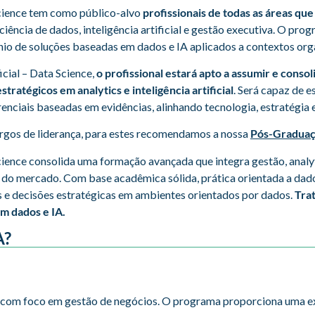
Science tem como público-alvo
profissionais de todas as áreas qu
iência de dados, inteligência artificial e gestão executiva. O pro
mínio de soluções baseadas em dados e IA aplicados a contextos or
cial – Data Science,
o profissional estará apto a assumir e conso
tratégicos em analytics e inteligência artificial
. Será capaz de e
enciais baseadas em evidências, alinhando tecnologia, estratégia 
argos de liderança, para estes recomendamos a nossa
Pós-Gradua
ience consolida uma formação avançada que integra gestão, analytic
 do mercado. Com base acadêmica sólida, prática orientada a dado
os e decisões estratégicas em ambientes orientados por dados.
Tra
m dados e IA.
A?
a, com foco em gestão de negócios. O programa proporciona uma e