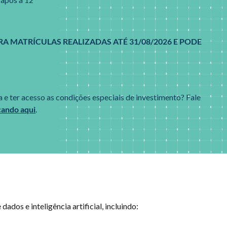
A MATRÍCULAS REALIZADAS ATÉ 31/08/2026 E PODE
 e ter acesso as condições especiais de investimento? Fale
cando aqui
.
ados e inteligência artificial, incluindo: