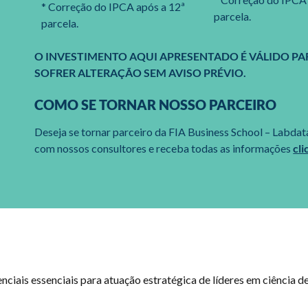
* Correção do IPCA após a 12ª
parcela.
parcela.
O INVESTIMENTO AQUI APRESENTADO É VÁLIDO PAR
SOFRER ALTERAÇÃO SEM AVISO PRÉVIO.
COMO SE TORNAR NOSSO PARCEIRO
Deseja se tornar parceiro da FIA Business School – Labdata
com nossos consultores e receba todas as informações
cli
iais essenciais para atuação estratégica de líderes em ciência de d