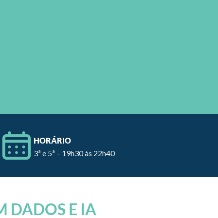
HORÁRIO
3ª e 5ª – 19h30 às 22h40
 DADOS E IA