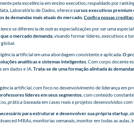
lmente pela excelência em ensino executivo, respaldado por ranki
bdata, Laboratório de Dados, oferece
cursos executivos premium e
hados às demandas mais atuais do mercado
.
Confira nossas creditaçõ
ience se diferencia de outras especializações por ser uma especia
 o que o mercado demanda
, visando formar líderes, executivos e 
global.
ligência artificial em uma abordagem consistente e aplicada.
O pro
luções analíticas e sistemas inteligentes
. Com corpo docente es
s em dados e IA.
Trata-se de uma formação alinhada às demandas
igência artificial, com foco no desenvolvimento de liderança em pr
r professores líderes em seus segmentos
, com conteúdo constant
, prática baseada em cases reais e projetos desenvolvidos com b
ecessário para estruturar e desenvolver sua própria startup
, 
dvanced MBAs, monitorias semanais, monitor em todas as aulas, inf