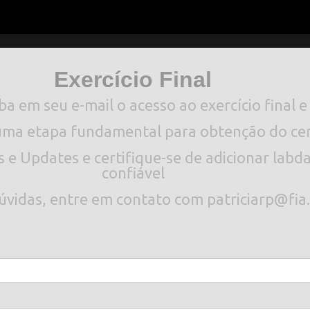
Exercício Final
 em seu e-mail o acesso ao exercício final e 
é uma etapa fundamental para obtenção do cer
 e Updates e certifique-se de adicionar lab
confiável
úvidas, entre em contato com patriciarp@fia