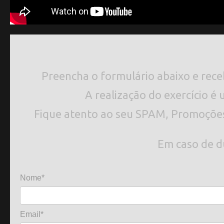
Preencha o formulário abaixo e receba
A realização do exercício 
Fique atento ao seu SPAM, Promoções
Em caso de d
Nome*
Email*