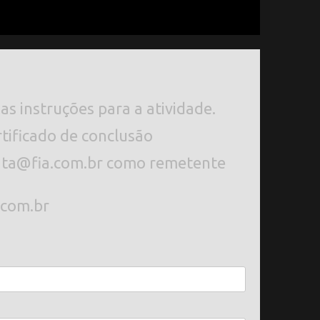
as instruções para a atividade.
tificado de conclusão
data@fia.com.br como remetente
.com.br