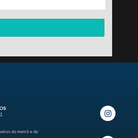
ROS
21
heiros do metrô e da