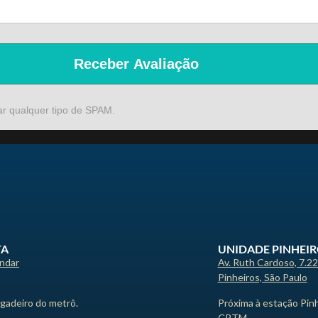
Receber Avaliação
ar qualquer tipo de SPAM.
TA
UNIDADE PINHEI
andar
Av. Ruth Cardoso, 7.2
Pinheiros, São Paulo
igadeiro do metrô.
Próxima à estação Pin
CPTM.