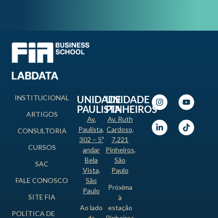
INSTITUCIONAL
UNIDADE
UNIDADE
PAULISTA
PINHEIROS
ARTIGOS
Av.
Av. Ruth
Paulista,
Cardoso,
CONSULTORIA
302 – 5º
7.221
CURSOS
andar
Pinheiros,
Bela
São
SAC
Vista,
Paulo
FALE CONOSCO
São
Próxima
Paulo
SITE FIA
à
Ao lado
estação
POLÍTICA DE
da
Pinheiros