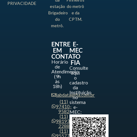
PRIVACIDADE
estação
do metrô
Brigadeiro
e da
do
CPTM.
metrô.
ENTRE
E-
EM
MEC
CONTATO
-
Horário
FIA
de
Consulte
Atendimento
aqui
(9h
o
às
cadastro
18h)
da
Instituição
labdata@fia.com.br
no
(11)
sistema
97410-
e-
9582
MEC:
(11)
98193-
2288
(11)
95577-