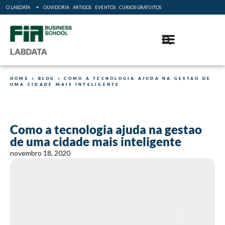
O LABDATA
OUVIDORIA
ARTIGOS
EVENTOS
CURSOS GRATUITOS
HOME
»
BLOG
»
COMO A TECNOLOGIA AJUDA NA GESTAO DE
UMA CIDADE MAIS INTELIGENTE
Como a tecnologia ajuda na gestao
de uma cidade mais inteligente
novembro 18, 2020