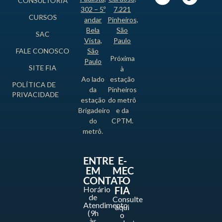
CONSULTORIA
302 – 5º
7.221
CURSOS
andar
Pinheiros,
Bela
São
SAC
Vista,
Paulo
FALE CONOSCO
São
Próxima
Paulo
SITE FIA
à
Ao lado
estação
POLÍTICA DE
da
Pinheiros
PRIVACIDADE
estação
do metrô
Brigadeiro
e da
do
CPTM.
metrô.
ENTRE
E-
EM
MEC
CONTATO
-
Horário
FIA
de
Consulte
Atendimento
aqui
(9h
o
às