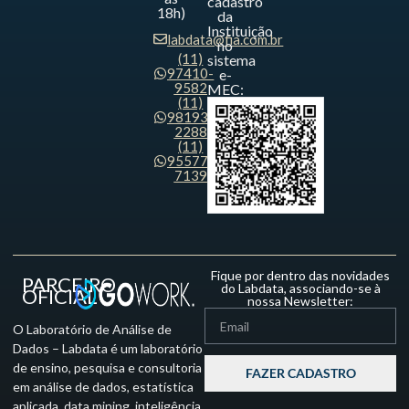
cadastro
18h)
da
Instituição
labdata@fia.com.br
no
(11)
sistema
97410-
e-
9582
MEC:
(11)
98193-
2288
(11)
95577-
7139
Fique por dentro das novidades
PARCEIRO
do Labdata, associando-se à
OFICIAL
nossa Newsletter:
O Laboratório de Análise de
Dados – Labdata é um laboratório
de ensino, pesquisa e consultoria
FAZER CADASTRO
em análise de dados, estatística
aplicada, data mining, inteligência