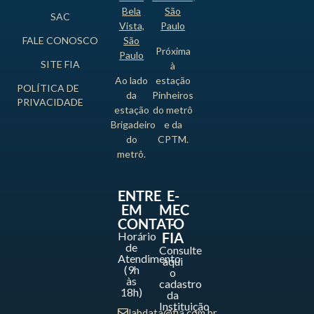
Bela
São
SAC
Vista,
Paulo
FALE CONOSCO
São
Próxima
Paulo
SITE FIA
à
Ao lado
estação
POLÍTICA DE
da
Pinheiros
PRIVACIDADE
estação
do metrô
Brigadeiro
e da
do
CPTM.
metrô.
ENTRE
E-
EM
MEC
CONTATO
-
Horário
FIA
de
Consulte
Atendimento
aqui
(9h
o
às
cadastro
18h)
da
Instituição
labdata@fia.com.br