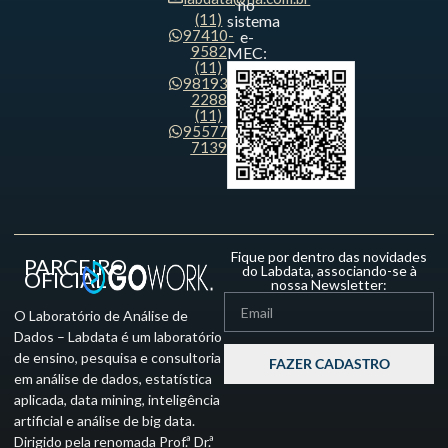
no
(11)
sistema
97410-
e-
9582
MEC:
(11)
98193-
2288
(11)
95577-
7139
Fique por dentro das novidades
PARCEIRO
do Labdata, associando-se à
OFICIAL
nossa Newsletter:
O Laboratório de Análise de
Dados – Labdata é um laboratório
de ensino, pesquisa e consultoria
FAZER CADASTRO
em análise de dados, estatística
aplicada, data mining, inteligência
artificial e análise de big data.
Dirigido pela renomada Prof.ª Dr.ª