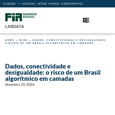
O LABDATA
OUVIDORIA
ARTIGOS
EVENTOS
CURSOS GRATUITOS
HOME
»
BLOG
»
DADOS, CONECTIVIDADE E DESIGUALDADE:
O RISCO DE UM BRASIL ALGORÍTMICO EM CAMADAS
Dados, conectividade e
desigualdade: o risco de um Brasil
algorítmico em camadas
fevereiro 20, 2026