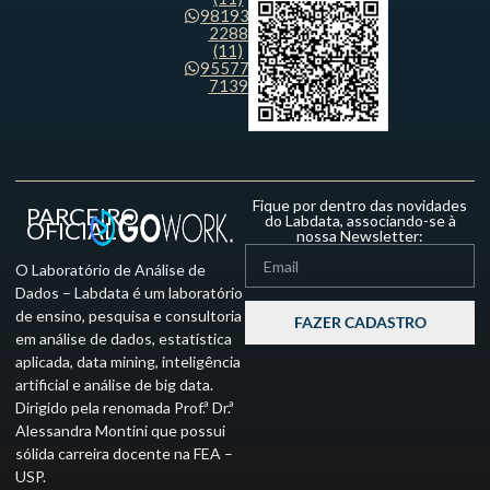
98193-
2288
(11)
95577-
7139
Fique por dentro das novidades
PARCEIRO
do Labdata, associando-se à
OFICIAL
nossa Newsletter:
O Laboratório de Análise de
Dados – Labdata é um laboratório
de ensino, pesquisa e consultoria
FAZER CADASTRO
em análise de dados, estatística
aplicada, data mining, inteligência
artificial e análise de big data.
Dirigido pela renomada Prof.ª Dr.ª
Alessandra Montini que possui
sólida carreira docente na FEA –
USP.