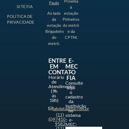
Próxima
Paulo
SITE FIA
à
Ao lado
estação
POLÍTICA DE
da
Pinheiros
PRIVACIDADE
estação
do metrô
Brigadeiro
e da
do
CPTM.
metrô.
ENTRE
E-
EM
MEC
CONTATO
-
Horário
FIA
de
Consulte
Atendimento
aqui
(9h
o
às
cadastro
18h)
da
Instituição
labdata@fia.com.br
no
(11)
sistema
97410-
e-
9582
MEC:
(11)