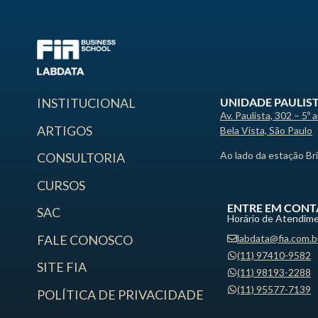
UNIDADE PAULIS
INSTITUCIONAL
Av. Paulista, 302 – 5º 
ARTIGOS
Bela Vista, São Paulo
Ao lado da estação Br
CONSULTORIA
CURSOS
ENTRE EM CONT
SAC
Horário de Atendime
labdata@fia.com.b
FALE CONOSCO
(11) 97410-9582
SITE FIA
(11) 98193-2288
(11) 95577-7139
POLÍTICA DE PRIVACIDADE