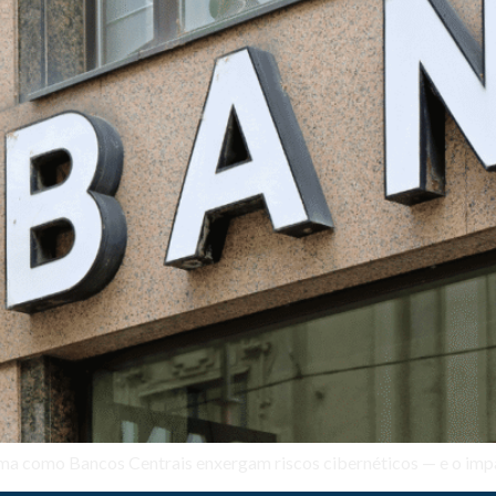
forma como Bancos Centrais enxergam riscos cibernéticos — e o imp