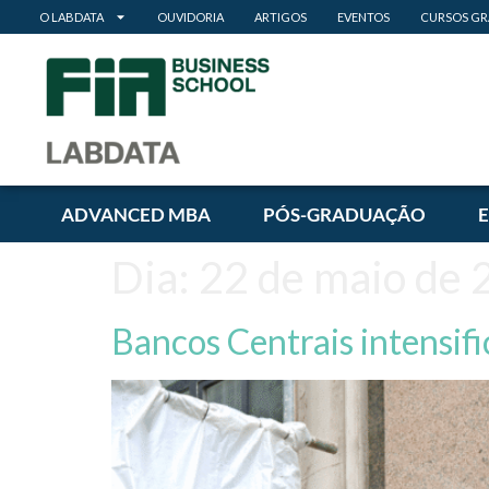
O LABDATA
OUVIDORIA
ARTIGOS
EVENTOS
CURSOS GR
ADVANCED MBA
PÓS-GRADUAÇÃO
Dia:
22 de maio de 
Bancos Centrais intensifi