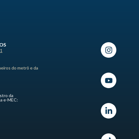
ROS
21
heiros do metrô e da
stro da
ma e-MEC: