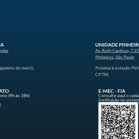
TA
UNIDADE PINHEI
andar
Av. Ruth Cardoso, 7.2
Pinheiros, São Paulo
igadeiro do metrô.
Próxima à estação Pin
CPTM.
ATO
E-MEC - FIA
nto (9h às 18h)
Consulte aqui o cada
Instituição no siste
r