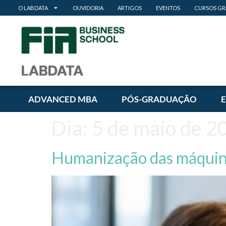
O LABDATA
OUVIDORIA
ARTIGOS
EVENTOS
CURSOS GR
ADVANCED MBA
PÓS-GRADUAÇÃO
Dia:
5 de maio de 2
Humanização das máquinas