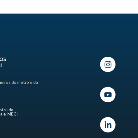
ROS
21
heiros do metrô e da
stro da
ma e-MEC: