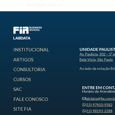
abordagem que […]
UNIDADE PAULIS
INSTITUCIONAL
Av. Paulista, 302 – 5º 
ARTIGOS
Bela Vista, São Paulo
Ao lado da estação Br
CONSULTORIA
CURSOS
ENTRE EM CONT
SAC
Horário de Atendime
labdata@fia.com.b
FALE CONOSCO
(11) 97410-9582
SITE FIA
(11) 98193-2288