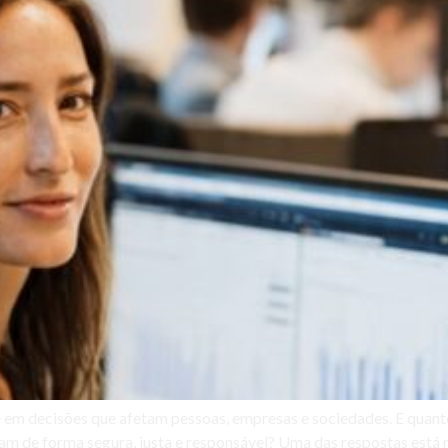
nte em decisões que afetam pessoas, empresas e sociedades. E quant
am de forma segura, justa e responsável? Uma das respostas está 