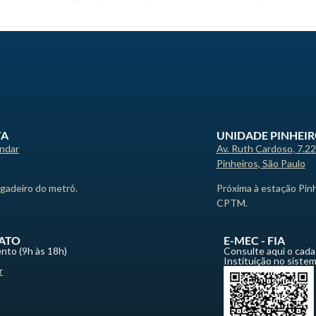
TA
UNIDADE PINHEI
andar
Av. Ruth Cardoso, 7.2
Pinheiros, São Paulo
igadeiro do metrô.
Próxima à estação Pin
CPTM.
ATO
E-MEC - FIA
nto (9h às 18h)
Consulte aqui o cada
Instituição no siste
r