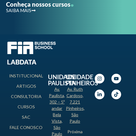
.
Conheça nossos cursos
SAIBA MAIS
INSTITUCIONAL
UNIDADE
UNIDADE
PAULISTA
PINHEIROS
ARTIGOS
Av.
Av. Ruth
Paulista,
Cardoso,
CONSULTORIA
302 – 5º
7.221
CURSOS
andar
Pinheiros,
Bela
São
SAC
Vista,
Paulo
FALE CONOSCO
São
Próxima
Paulo