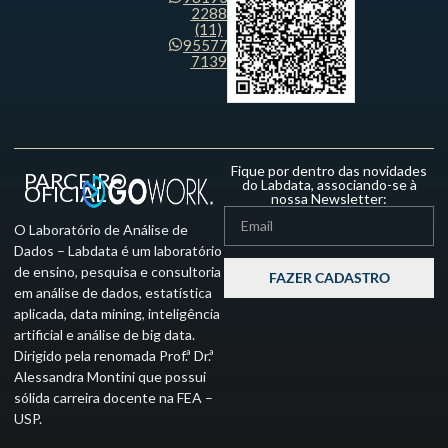
2288
(11)
95577-
7139
Fique por dentro das novidades
PARCEIRO
do Labdata, associando-se à
OFICIAL
nossa Newsletter:
O Laboratório de Análise de
Dados – Labdata é um laboratório
de ensino, pesquisa e consultoria
FAZER CADASTRO
em análise de dados, estatística
aplicada, data mining, inteligência
artificial e análise de big data.
Dirigido pela renomada Prof.ª Dr.ª
Alessandra Montini que possui
sólida carreira docente na FEA –
USP.