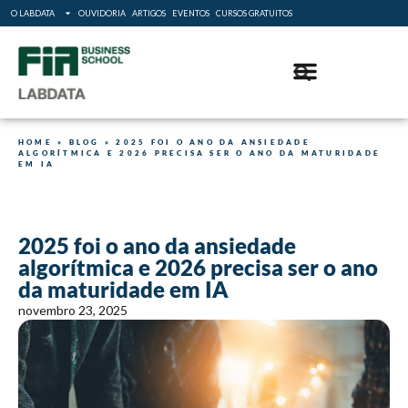
O LABDATA
OUVIDORIA
ARTIGOS
EVENTOS
CURSOS GRATUITOS
HOME
»
BLOG
»
2025 FOI O ANO DA ANSIEDADE
ALGORÍTMICA E 2026 PRECISA SER O ANO DA MATURIDADE
EM IA
2025 foi o ano da ansiedade
algorítmica e 2026 precisa ser o ano
da maturidade em IA
novembro 23, 2025