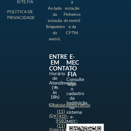
SITE FIA
à
Ao lado
estação
POLÍTICA DE
da
Pinheiros
PRIVACIDADE
estação
do metrô
Brigadeiro
e da
do
CPTM.
metrô.
ENTRE
E-
EM
MEC
CONTATO
-
Horário
FIA
de
Consulte
Atendimento
aqui
(9h
o
às
cadastro
18h)
da
Instituição
labdata@fia.com.br
no
(11)
sistema
97410-
e-
9582
MEC:
(11)
98193-