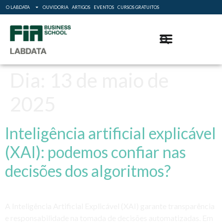
O LABDATA
OUVIDORIA
ARTIGOS
EVENTOS
CURSOS GRATUITOS
Dia:
13 de maio de
2025
Inteligência artificial explicável
(XAI): podemos confiar nas
decisões dos algoritmos?
A Inteligência Artificial Explicável (XAI) garante transparência
e responsabilidade na tomada de decisões automatizadas. Em