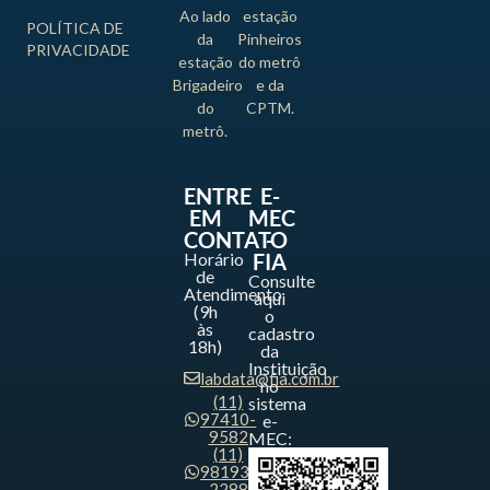
Ao lado
estação
POLÍTICA DE
da
Pinheiros
PRIVACIDADE
estação
do metrô
Brigadeiro
e da
do
CPTM.
metrô.
ENTRE
E-
EM
MEC
CONTATO
-
Horário
FIA
de
Consulte
Atendimento
aqui
(9h
o
às
cadastro
18h)
da
Instituição
labdata@fia.com.br
no
(11)
sistema
97410-
e-
9582
MEC:
(11)
98193-
2288