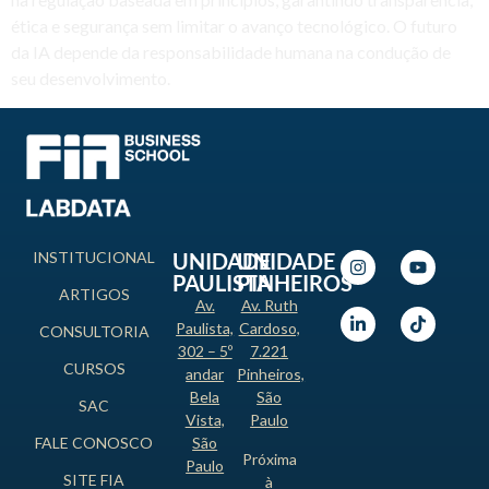
ética e segurança sem limitar o avanço tecnológico. O futuro
da IA depende da responsabilidade humana na condução de
seu desenvolvimento.
INSTITUCIONAL
UNIDADE
UNIDADE
PAULISTA
PINHEIROS
ARTIGOS
Av.
Av. Ruth
Paulista,
Cardoso,
CONSULTORIA
302 – 5º
7.221
CURSOS
andar
Pinheiros,
Bela
São
SAC
Vista,
Paulo
FALE CONOSCO
São
Próxima
Paulo
SITE FIA
à