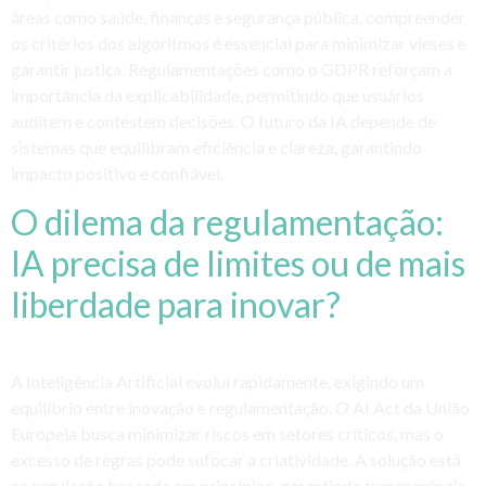
áreas como saúde, finanças e segurança pública, compreender
os critérios dos algoritmos é essencial para minimizar vieses e
garantir justiça. Regulamentações como o GDPR reforçam a
importância da explicabilidade, permitindo que usuários
auditem e contestem decisões. O futuro da IA depende de
sistemas que equilibram eficiência e clareza, garantindo
impacto positivo e confiável.
O dilema da regulamentação:
IA precisa de limites ou de mais
liberdade para inovar?
A Inteligência Artificial evolui rapidamente, exigindo um
equilíbrio entre inovação e regulamentação. O AI Act da União
Europeia busca minimizar riscos em setores críticos, mas o
excesso de regras pode sufocar a criatividade. A solução está
na regulação baseada em princípios, garantindo transparência,