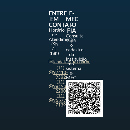
ENTRE
E-
EM
MEC
CONTATO
-
Horário
FIA
de
Consulte
Atendimento
aqui
(9h
o
às
cadastro
18h)
da
Instituição
labdata@fia.com.br
no
(11)
sistema
97410-
e-
9582
MEC:
(11)
98193-
2288
(11)
95577-
7139