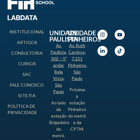
INSTITUCIONAL
UNIDADE
UNIDADE
PAULISTA
PINHEIROS
ARTIGOS
Av.
Av. Ruth
Paulista,
Cardoso,
CONSULTORIA
302 – 5º
7.221
CURSOS
andar
Pinheiros,
Bela
São
SAC
Vista,
Paulo
FALE CONOSCO
São
Próxima
Paulo
SITE FIA
à
Ao lado
estação
POLÍTICA DE
da
Pinheiros
PRIVACIDADE
estação
do metrô
Brigadeiro
e da
do
CPTM.
metrô.