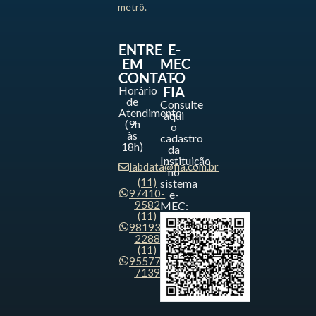
metrô.
ENTRE
E-
EM
MEC
CONTATO
-
Horário
FIA
de
Consulte
Atendimento
aqui
(9h
o
às
cadastro
18h)
da
Instituição
labdata@fia.com.br
no
(11)
sistema
97410-
e-
9582
MEC:
(11)
98193-
2288
(11)
95577-
7139