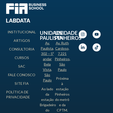
INSTITUCIONAL
UNIDADE
UNIDADE
PAULISTA
PINHEIROS
ARTIGOS
Av.
Av. Ruth
Paulista,
Cardoso,
CONSULTORIA
302 – 5º
7.221
CURSOS
andar
Pinheiros,
Bela
São
SAC
Vista,
Paulo
FALE CONOSCO
São
Próxima
Paulo
SITE FIA
à
Ao lado
estação
POLÍTICA DE
da
Pinheiros
PRIVACIDADE
estação
do metrô
Brigadeiro
e da
do
CPTM.